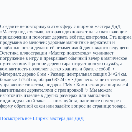
Создайте неповторимую атмосферу с ширмой мастера ДнД
«Мастер подземелья», которая вдохновляет на захватывающие
приключения и помогает держать всё под контролем. Эта ширма
продумана до мелочей: удобные магнитные держатели и
надёжные петли делают её незаменимой для каждого ведущего.
Эстетика иллюстрации «Мастер подземелья» усиливает
погружение в игру и превращает обычный вечер в магическое
путешествие. Прочное дерево гарантирует долгую службу, а
компактность позволяет легко хранить и брать с собой. •
Материал: дерево 6 мм • Размер: центральная секция 34×24 см,
боковые 17×24 см, общая 68×24 см • Для чего: защита заметок,
управление сюжетом, подарок ГМу • Комплектация: ширма с 4
магнитными держателями с гравировкой ✨ Мы можем
изготовить изделие в других размерах или выполнить
индивидуальный заказ — пожалуйста, напишите нам через
форму обратной связи или задайте вопрос на странице товара.
Посмотреть все Ширмы мастера для ДнД