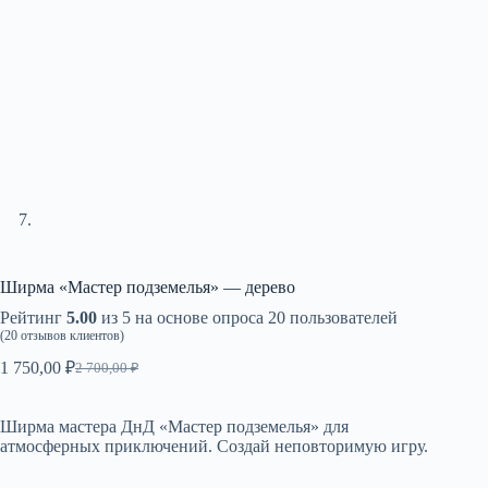
Ширма «Мастер подземелья» — дерево
Рейтинг
5.00
из 5 на основе опроса
20
пользователей
(
20
отзывов клиентов)
1 750,00
₽
2 700,00
₽
Первоначальная
Текущая
цена
цена:
составляла
1
Ширма мастера ДнД «Мастер подземелья» для
2
750,00 ₽.
атмосферных приключений. Создай неповторимую игру.
700,00 ₽.