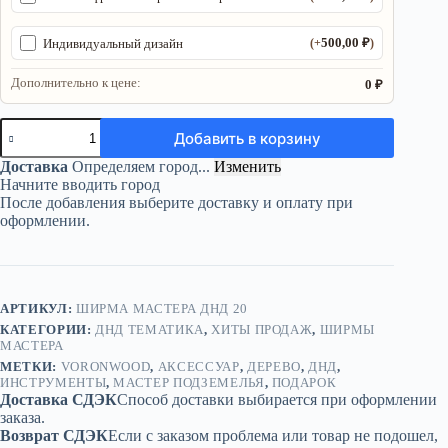
500,00
₽
Индивидуальный дизайн
(+
)
Дополнительно к цене:
0 ₽
Количество
Добавить в корзину
товара
Ширма
Доставка
Определяем город...
Изменить
«Мастер
Начните вводить город
подземелья»
После добавления выберите доставку и оплату при
—
оформлении.
дерево
АРТИКУЛ:
ШИРМА МАСТЕРА ДНД 20
КАТЕГОРИИ:
ДНД ТЕМАТИКА
,
ХИТЫ ПРОДАЖ
,
ШИРМЫ
МАСТЕРА
МЕТКИ:
VORONWOOD
,
АКСЕССУАР
,
ДЕРЕВО
,
ДНД
,
ИНСТРУМЕНТЫ
,
МАСТЕР ПОДЗЕМЕЛЬЯ
,
ПОДАРОК
Доставка СДЭК
Способ доставки выбирается при оформлении
заказа.
Возврат СДЭК
Если с заказом проблема или товар не подошел,