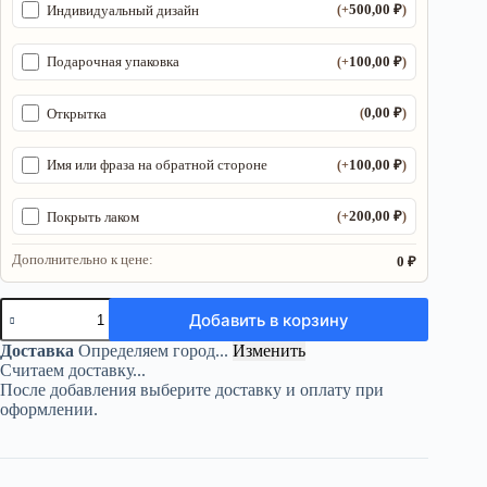
500,00
₽
Индивидуальный дизайн
(+
)
100,00
₽
Подарочная упаковка
(+
)
0,00
₽
Открытка
(
)
100,00
₽
Имя или фраза на обратной стороне
(+
)
200,00
₽
Покрыть лаком
(+
)
Дополнительно к цене:
0 ₽
Количество
Добавить в корзину
товара
Алтарь
Доставка
Определяем город...
Изменить
«Антакарана»
Считаем доставку...
—
После добавления выберите доставку и оплату при
берёза
оформлении.