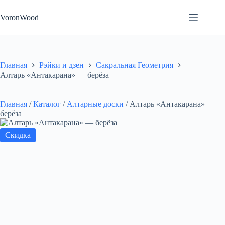
Перейти
к
VoronWood
сути
Главная
Рэйки и дзен
Сакральная Геометрия
Алтарь «Антакарана» — берёза
Главная
/
Каталог
/
Алтарные доски
/
Алтарь «Антакарана» —
берёза
Скидка