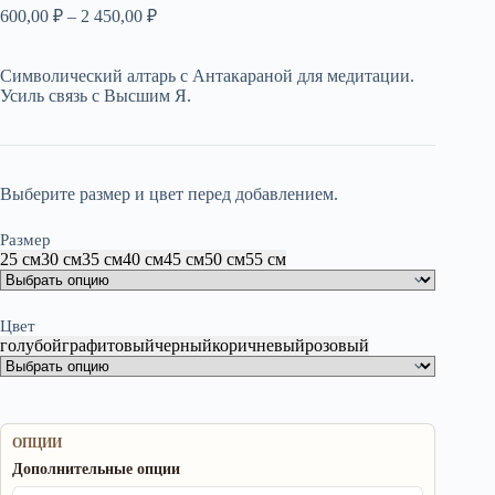
Диапазон
600,00
₽
–
2 450,00
₽
цен:
600,00 ₽
Символический алтарь с Антакараной для медитации.
–
Усиль связь с Высшим Я.
2
450,00 ₽
Выберите размер и цвет перед добавлением.
Размер
25 см
30 см
35 см
40 см
45 см
50 см
55 см
Цвет
голубой
графитовый
черный
коричневый
розовый
ОПЦИИ
Дополнительные опции